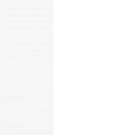
Genau diese Viel­falt zeigt sich auch bei den Ver­an­stal­tun­gen in
Guben und Umge­bung: von belieb­ten Stadt- und Volks­fes­ten
über Kon­zerte und Aus­stel­lun­gen bis hin zu Füh­run­gen, Märk­ten
und sai­so­na­len Events.
Der regel­mä­ßig aktua­li­sierte Ver­an­stal­tungs­ka­len­der erleich­tert
die Pla­nung von Tages­aus­flü­gen, Wochen­end­rei­sen und Urlau­
ben. Alle wich­ti­gen Events und Ver­an­stal­tun­gen in Guben und
Umge­bung sind hier zen­tral gebün­delt und jeder­zeit abruf­bar.
Ver­an­stal­tun­gen mel­den
Suche
Juni 2026
Keine Ver­an­stal­tun­gen gefun­den!
Mo
Di
Mi
Do
Fr
Sa
So
1
2
3
4
5
6
7
Kontakt
8
9
10
11
12
13
14
MuT ― Marketing und Tourismus