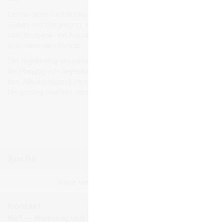
Genau diese Viel­falt zeigt sich auch bei den Ver­an­stal­tun­gen in
Guben und Umge­bung: von belieb­ten Stadt- und Volks­fes­ten
über Kon­zerte und Aus­stel­lun­gen bis hin zu Füh­run­gen, Märk­ten
und sai­so­na­len Events.
Der regel­mä­ßig aktua­li­sierte Ver­an­stal­tungs­ka­len­der erleich­tert
die Pla­nung von Tages­aus­flü­gen, Wochen­end­rei­sen und Urlau­
ben. Alle wich­ti­gen Events und Ver­an­stal­tun­gen in Guben und
Umge­bung sind hier zen­tral gebün­delt und jeder­zeit abruf­bar.
Ver­an­stal­tun­gen mel­den
Suche
Juni 2026
Keine Ver­an­stal­tun­gen gefun­den!
Mo
Di
Mi
Do
Fr
Sa
So
1
2
3
4
5
6
7
Kontakt
8
9
10
11
12
13
14
MuT ― Marketing und Tourismus