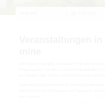
Ver­an­stal­tun­gen
mine
Ob kul­tu­relle High­lights, tra­di­tio­nelle Feste oder span­
tungs­pro­gramm. Auf die­ser Seite sind alle aktu­el­len Ver
len Über­blick über Ter­mine, Ver­an­stal­tungs­orte und tou­r
Guben liegt idyl­lisch direkt an der Neiße und bil­det gem
attrak­ti­ven Ziel für Aktiv­ur­lau­ber und Tages­gäste. Besu
der ver­bin­den.