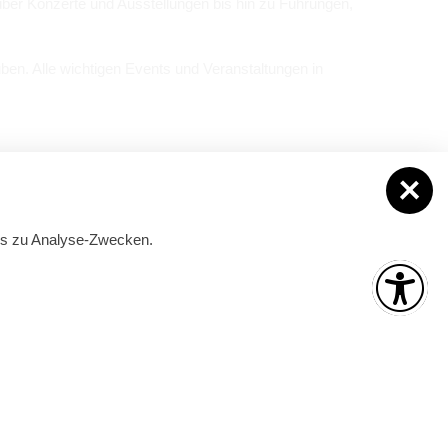
ber Kon­zerte und Aus­stel­lun­gen bis hin zu Füh­run­gen,
­ben. Alle wich­ti­gen Events und Ver­an­stal­tun­gen in
Ver­an­stal­tun­gen mel­den
ies zu Analyse-Zwecken.
is
Mai und September
ber):
Montag – Freitag:
09:00 – 17:00 Uhr
 Uhr
Juni bis August