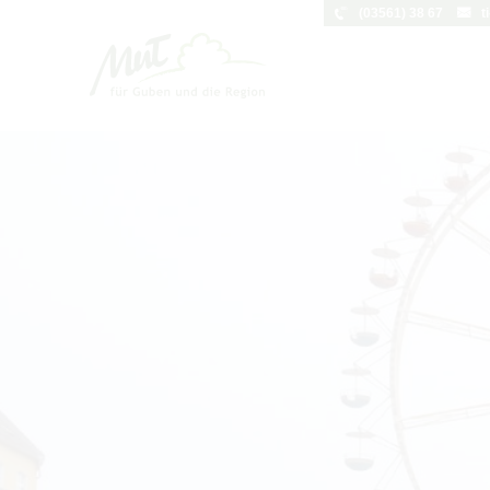
(03561) 38 67
t
Um Einstellungen zur Barrierefreihei