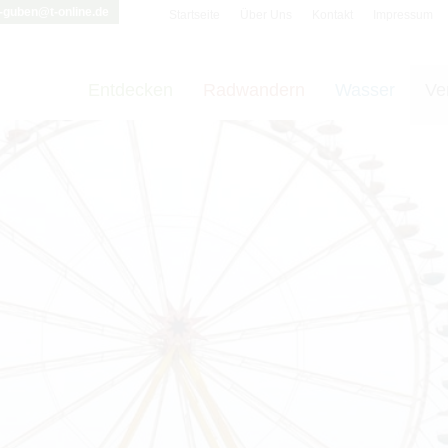
i-guben@t-online.de
Startseite
Über Uns
Kontakt
Impressum
Entdecken
Radwandern
Wasser
Ve
t vornehmen zu können wird die Berechtigung für
funktionale Cookie
Cookie-Einstellungen