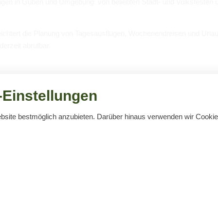
un­gen in Guben und Umge­bung: von belieb­ten Stadt- und Volks­fes­ten ü
erleich­tert die Pla­nung von Tages­aus­flü­gen, Wochen­end­rei­sen und Urlau
r­zeit abruf­bar.
Einstellungen
ebsite bestmöglich anzubieten. Darüber hinaus verwenden wir Cook
von
b
Keine Ver­an­stal­tun­gen gefun­den!
aktuelle und laufende Veranstaltungen
Öffnungszeiten
03561) 3867
Oktober – April (außer Dezem
61) 3910
Montag – Freitag:
09:00 – 16:00
Suchbegriff
-guben@t-online.de