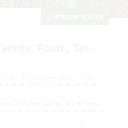
UNTERKUNFT BUCHEN
vents, Feste, Ter­
cher ganz­jäh­rig ein abwechs­lungs­rei­ches Ver­an­stal­
am­men­ge­fasst. Der Event­ka­len­der bie­tet einen schnel­
is­re­gion. Die beson­dere Lage macht die Stadt zu einem
atur sowie deutsch-pol­ni­sche Gast­freund­schaft mit­ein­an­