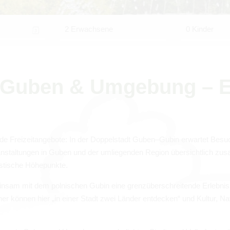
2 Erwachsene
0 Kinder
 in Guben & Umge­bung – E
nende Frei­zeit­an­ge­bote: In der Dop­pel­stadt Guben–Gubin erwar­tet Besu­
­an­stal­tun­gen in Guben und der umlie­gen­den Region über­sicht­lich zus
is­ti­sche Höhe­punkte.
ein­sam mit dem pol­ni­schen Gubin eine grenz­über­schrei­tende Erleb­n
­cher kön­nen hier „in einer Stadt zwei Län­der ent­de­cken“ und Kul­tur, N