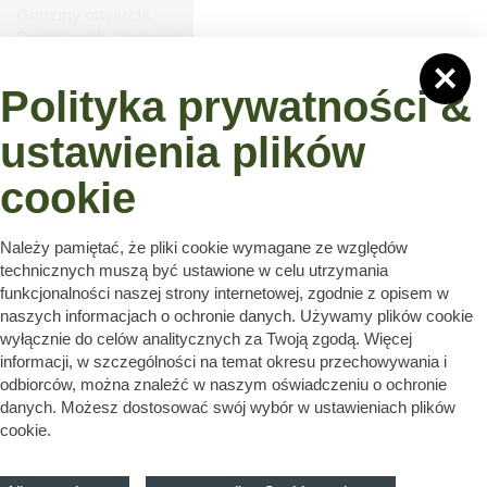
Godziny otwarcia
Październik - kwiecień (z wyjątkiem grudnia):
poniedziałek - piątek: 09:00 - 16:00
Grudzień (01.12. - 23.12.):
Polityka prywatności &
Poniedziałek - piątek: 09:00 - 18:00
Sobota: 09:00 - 12:00
ustawienia plików
Maj i wrzesień
Poniedziałek - piątek: 09:00 - 17:00
cookie
Czerwiec - sierpień
Poniedziałek - piątek: 09:00 - 18:00
Sobota: 09:00 - 12:00
Należy pamiętać, że pliki cookie wymagane ze względów
technicznych muszą być ustawione w celu utrzymania
funkcjonalności naszej strony internetowej, zgodnie z opisem w
naszych informacjach o ochronie danych. Używamy plików cookie
wyłącznie do celów analitycznych za Twoją zgodą. Więcej
informacji, w szczególności na temat okresu przechowywania i
odbiorców, można znaleźć w naszym oświadczeniu o ochronie
Strona główna
O nas
Aktualności
Skontaktuj się z nami
danych. Możesz dostosować swój wybór w ustawieniach plików
cookie.
Polityka prywatności
Cookie-Einstellungen
nach oben