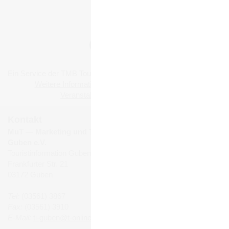
ZURÜCK
Ein Service der TMB Tourismus-Marketing Brandenburg GmbH:
Weitere Informationen zu Reisen, Ausflügen und
Veranstaltungen in Brandenburg
.
Kontakt
MuT ― Marketing und Tourismus
Guben e.V.
Touristinformation Guben
Frankfurter Str. 21
03172 Guben
Tel:
(03561) 3867
Fax:
(03561) 3910
E-Mail:
ti-guben@t-online.de