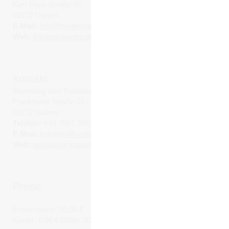
Karl-Marx-Straße 56
03172 Guben
E-Mail:
info@friedensgrenze.de
Web:
friedensgrenze.de
Kontakt
Marketing und Tourismus Guben e.V.
Frankfurter Straße 21
03172 Guben
Telefon:
+49 3561 3867
E-Mail:
ti-guben@t-online.de
Web:
touristinformation-guben.de
Preise
Erwachsene: 10,00 €
Kinder: 5,00 € (Alter: 10 bis 14)