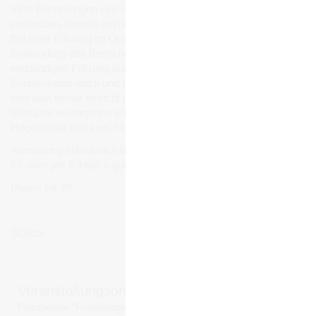
Viele Erinnerungen sind mit dem Filmtheater Friedensgrenze
verbunden, ebenso mit der ehemaligen Wilhelm-Pieck-Schule.
Bei einer Führung im Quartier Hegelstraße wird von der
Entwicklung des Bereiches berichtet. Beginnend mit einer
einstündigen Führung durch das Filmtheater werden
Erinnerungen wach und die Veränderungen sichtbar. Gezeigt
wird was bisher erreicht wurde und wie es mit Verein und
Gebäude weitergehen soll. Danach führt der Weg zum Quartier
Hegelstraße und zum Platz des Gedenkens.
Anmeldung erforderlich bis zum 6. August 2026; Tel.: 03561 - 38
67, oder per E-Mail: ti-guben@t-online.de
Dauer: ca. 2h
Tickets
Veranstaltungsort
Filmtheater "Friedensgrenze"