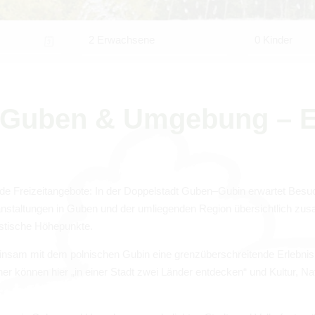
2 Erwachsene
0 Kinder
 in Guben & Umge­bung – E
nende Frei­zeit­an­ge­bote: In der Dop­pel­stadt Guben–Gubin erwar­tet Besu­
­an­stal­tun­gen in Guben und der umlie­gen­den Region über­sicht­lich zus
is­ti­sche Höhe­punkte.
ein­sam mit dem pol­ni­schen Gubin eine grenz­über­schrei­tende Erleb­n
­cher kön­nen hier „in einer Stadt zwei Län­der ent­de­cken“ und Kul­tur, N