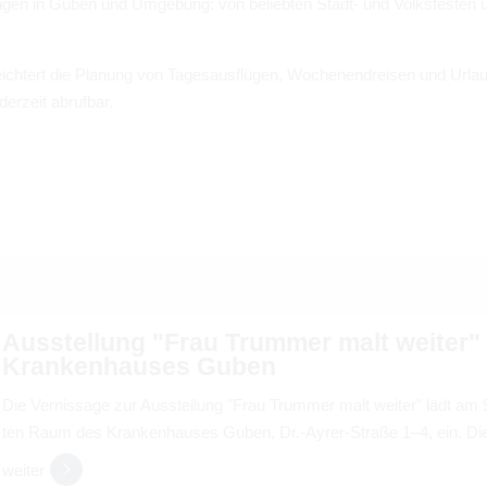
un­gen in Guben und Umge­bung: von belieb­ten Stadt- und Volks­fes­ten ü
erleich­tert die Pla­nung von Tages­aus­flü­gen, Wochen­end­rei­sen und Urlau
r­zeit abruf­bar.
von
b
Aus­stel­lung "Frau Trum­mer malt wei­ter
Kran­ken­hau­ses Guben
aktuelle und laufende Veranstaltungen
Die Ver­nis­sage zur Aus­stel­lung "Frau Trum­mer malt wei­ter" lädt a
ten Raum des Kran­ken­hau­ses Guben, Dr.-Ayrer-Straße 1–4, ein. Di
wei­ter
Suchbegriff