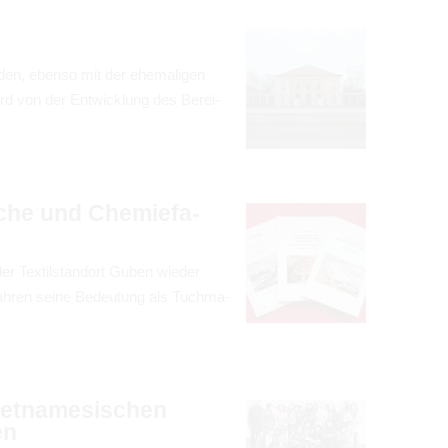
suchen
­den, ebenso mit der ehe­ma­li­gen
rd von der Ent­wick­lung des Berei­
uche und Che­mie­fa­
r Tex­til­stand­ort Guben wie­der
h­ren seine Bedeu­tung als Tuch­ma­
et­na­me­si­schen
en