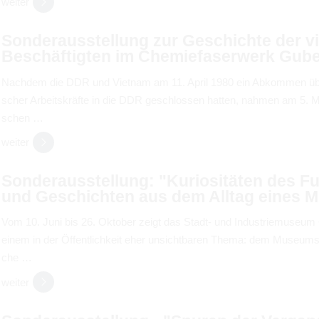
wei­ter
Son­der­aus­stel­lung zur Geschichte der vi
Beschäf­tig­ten im Che­mie­fa­ser­werk Gub
Nach­dem die DDR und Viet­nam am 11. April 1980 ein Abkom­men über 
scher Arbeits­kräfte in die DDR geschlos­sen hat­ten, nah­men am 5. Mai
schen …
wei­ter
Son­der­aus­stel­lung: "Kurio­si­tä­ten des
und Geschich­ten aus dem All­tag eines M
Vom 10. Juni bis 26. Okto­ber zeigt das Stadt- und Indus­trie­mu­seum 
einem in der Öffent­lich­keit eher unsicht­ba­ren Thema: dem Muse­ums
che …
wei­ter