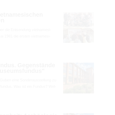
et­na­me­si­schen
en
die Ent­sen­dung viet­na­me­si­
 1981 die ers­ten viet­na­me­si­
 Fun­dus. Gegen­stände
use­ums­fun­dus"
Guben eine Son­der­aus­stel­lung zu
­fun­dus. Was ist ein Fun­dus? Wel­