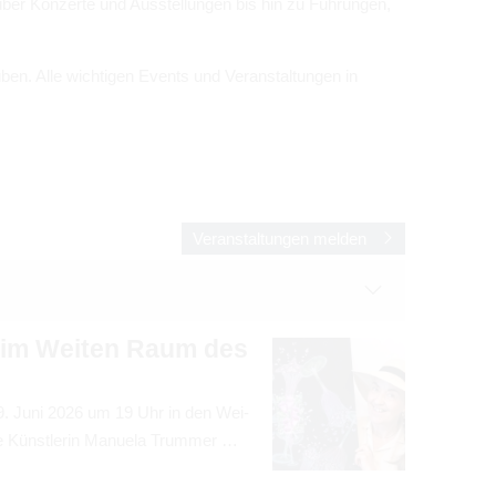
ber Kon­zerte und Aus­stel­lun­gen bis hin zu Füh­run­gen,
­ben. Alle wich­ti­gen Events und Ver­an­stal­tun­gen in
Ver­an­stal­tun­gen mel­den
is
" im Wei­ten Raum des
m 9. Juni 2026 um 19 Uhr in den Wei­
e Künst­le­rin Manuela Trum­mer …