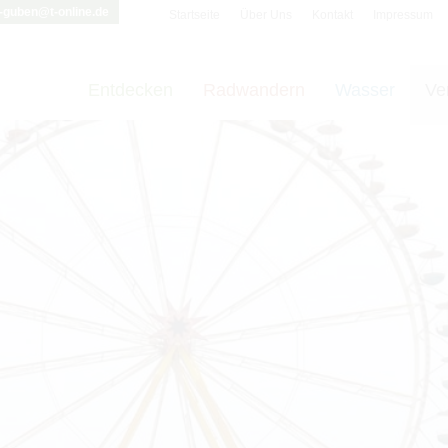
i-guben@t-online.de
Startseite
Über Uns
Kontakt
Impressum
Entdecken
Radwandern
Wasser
Ve
t vornehmen zu können wird die Berechtigung für
funktionale Cookie
Cookie-Einstellungen