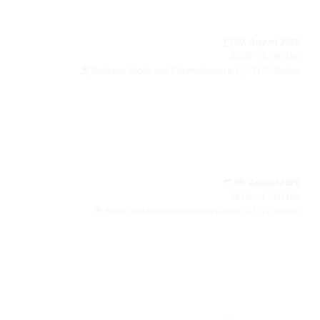
09. August 2026
14:00 – 17:00 Uhr
Gube­ner Tuche und Che­mie­fa­sern e.V., 03172 Guben
09. August 2026
14:00 – 17:00 Uhr
Stadt- und Indus­trie­mu­seum Guben, 03172 Guben