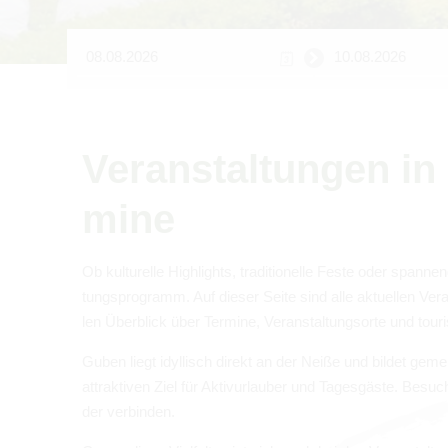
Ver­an­stal­tun­gen
mine
Ob kul­tu­relle High­lights, tra­di­tio­nelle Feste oder span­
tungs­pro­gramm. Auf die­ser Seite sind alle aktu­el­len Ver
len Über­blick über Ter­mine, Ver­an­stal­tungs­orte und tou­r
Guben liegt idyl­lisch direkt an der Neiße und bil­det gem
attrak­ti­ven Ziel für Aktiv­ur­lau­ber und Tages­gäste. Besu
der ver­bin­den.