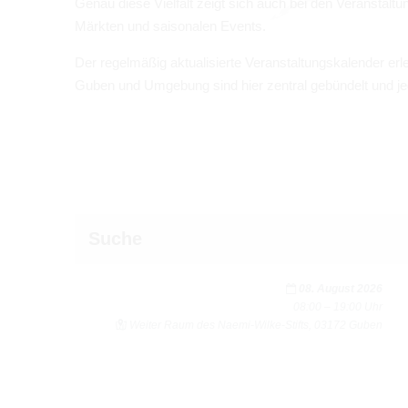
Genau diese Viel­falt zeigt sich auch bei den Ver­an­stal­t
Märk­ten und sai­so­na­len Events.
Der regel­mä­ßig aktua­li­sierte Ver­an­stal­tungs­ka­len­der 
Guben und Umge­bung sind hier zen­tral gebün­delt und jede
Suche
August 2026
08. August 2026
Mo
Di
Mi
Do
Fr
Sa
So
08:00 – 19:00 Uhr
1
2
Wei­ter Raum des Naemi-Wilke-Stifts, 03172 Guben
8
9
3
4
5
6
7
10
11
12
13
14
15
16