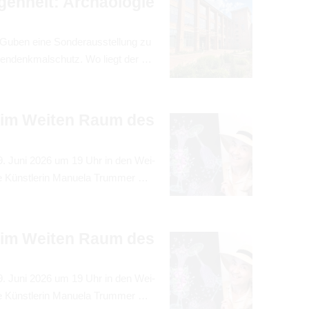
gen­heit: Archäo­lo­gie
Guben eine Son­der­aus­stel­lung zu
n­denk­mal­schutz. Wo liegt der …
" im Wei­ten Raum des
m 9. Juni 2026 um 19 Uhr in den Wei­
e Künst­le­rin Manuela Trum­mer …
" im Wei­ten Raum des
m 9. Juni 2026 um 19 Uhr in den Wei­
e Künst­le­rin Manuela Trum­mer …