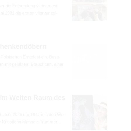
die Ent­sen­dung viet­na­me­si­
 1981 die ers­ten viet­na­me­si­
chen­ken­dö­bern
ol­ni­schen Ern­te­fest ein. Besu­
amm mit geleb­tem Brauch­tum, einer
" im Wei­ten Raum des
m 9. Juni 2026 um 19 Uhr in den Wei­
e Künst­le­rin Manuela Trum­mer …