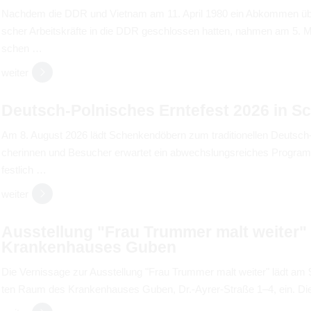
Nach­dem die DDR und Viet­nam am 11. April 1980 ein Abkom­men über 
scher Arbeits­kräfte in die DDR geschlos­sen hat­ten, nah­men am 5. Mai
schen …
wei­ter
Deutsch-Pol­ni­sches Ern­te­fest 2026 in S
Am 8. August 2026 lädt Schen­ken­dö­bern zum tra­di­tio­nel­len Deutsch-P
che­rin­nen und Besu­cher erwar­tet ein abwechs­lungs­rei­ches Pro­gr
fest­lich …
wei­ter
Aus­stel­lung "Frau Trum­mer malt wei­ter
Kran­ken­hau­ses Guben
Die Ver­nis­sage zur Aus­stel­lung "Frau Trum­mer malt wei­ter" lädt a
ten Raum des Kran­ken­hau­ses Guben, Dr.-Ayrer-Straße 1–4, ein. Di