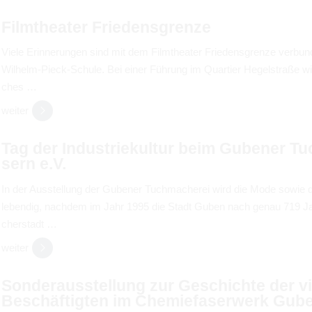
Film­thea­ter Frie­dens­grenze
zurück­set­zen
Viele Erin­ne­run­gen sind mit dem Film­thea­ter Frie­dens­grenze ver­bun
Wil­helm-Pieck-Schule. Bei einer Füh­rung im Quar­tier Hegel­straße wi
ches …
wei­ter
Tag der Indus­trie­kul­tur beim Gube­ner T
sern e.V.
In der Aus­stel­lung der Gube­ner Tuch­ma­che­rei wird die Mode sowie de
leben­dig, nach­dem im Jahr 1995 die Stadt Guben nach genau 719 Ja
cher­stadt …
wei­ter
Son­der­aus­stel­lung zur Geschichte der vi
Beschäf­tig­ten im Che­mie­fa­ser­werk Gub