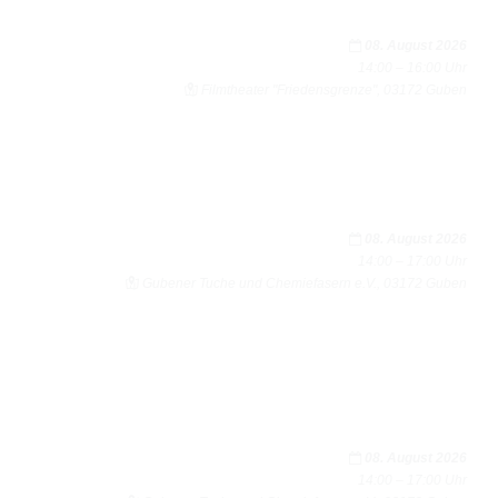
17
18
19
20
21
22
23
24
25
26
27
28
29
30
08. August 2026
14:00 – 16:00 Uhr
31
Film­thea­ter "Frie­dens­grenze", 03172 Guben
08. August 2026
14:00 – 17:00 Uhr
Gube­ner Tuche und Che­mie­fa­sern e.V., 03172 Guben
08. August 2026
14:00 – 17:00 Uhr