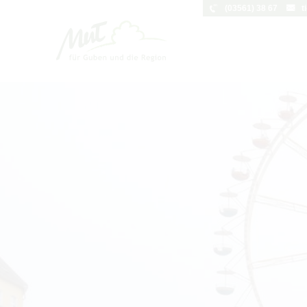
(03561) 38 67
t
Um Einstellungen zur Barrierefreihei