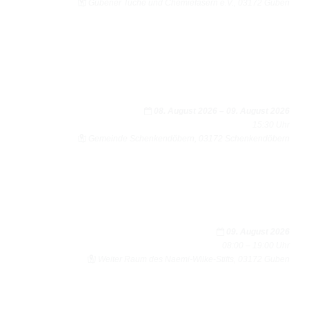
Gube­ner Tuche und Che­mie­fa­sern e.V., 03172 Guben
08. August 2026
–
09. August 2026
15:30 Uhr
Gemeinde Schen­ken­dö­bern, 03172 Schen­ken­dö­bern
09. August 2026
08:00 – 19:00 Uhr
Wei­ter Raum des Naemi-Wilke-Stifts, 03172 Guben