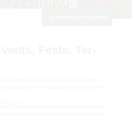
UNTERKUNFT BUCHEN
vents, Feste, Ter­
cher ganz­jäh­rig ein abwechs­lungs­rei­ches Ver­an­stal­
am­men­ge­fasst. Der Event­ka­len­der bie­tet einen schnel­
is­re­gion. Die beson­dere Lage macht die Stadt zu einem
atur sowie deutsch-pol­ni­sche Gast­freund­schaft mit­ein­an­