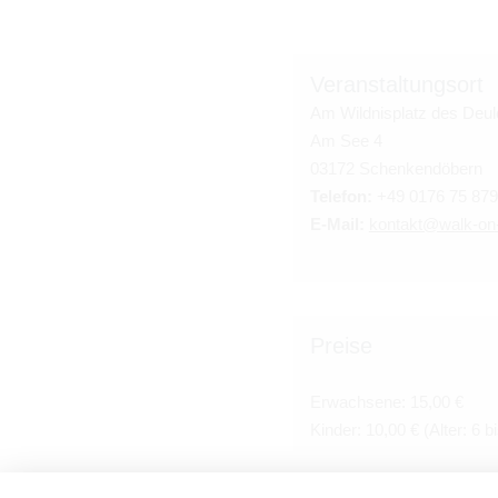
Ver­anstal­tung­sort
Am Wild­nis­platz des Deu­
Am See 4
03172 Schenk­endöbern
Tele­fon:
+49 0176 75 879
E-Mail:
kon­takt@​walk-​on-
Preise
Erwach­sene: 15,00 €
Kinder: 10,00 € (Alter: 6 b