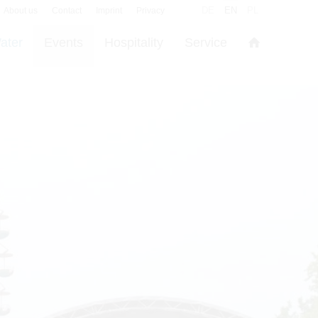
DE
EN
PL
About us
Contact
Imprint
Privacy
ater
Events
Hospitality
Service
s
in den Cookie-Einstellungen benötigt.