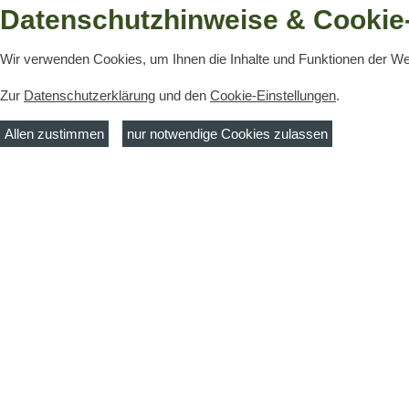
Datenschutzhinweise & Cookie-
Wir verwenden Cookies, um Ihnen die Inhalte und Funktionen der W
Zur
Datenschutzerklärung
und den
Cookie-Einstellungen
.
Ein Ser­vice der TMB Touris­mus-Mar­k
Allen zustimmen
nur notwendige Cookies zulassen
Contact
Tel:
+49 (
MuT ― Marketing und Tourismus
Fax:
+49 
Guben e.V.
Email:
ti
Touristinformation Guben
Frankfurter Str. 21
03172 Guben