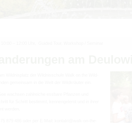
10:00 – 12:00 Uhr
,
Guided Tour
,
Work­shop / Sem­i­nar
an­derun­gen am Deu­low­
m Wild­nis­platz der Wild­niss­chule Walk on the Wild­
nden gemein­sam in die Welt der Wildkräuter ein.
See wach­sen zahlre­iche ess­bare Pflanzen und
hritt für Schritt bes­timmt, ken­nen­gel­ernt und in ihrer
nt wer­den.
75 879 486 oder per E-Mail: kon­takt@​walk-​on-​the-​