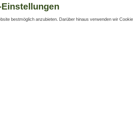
Einstellungen
ebsite bestmöglich anzubieten. Darüber hinaus verwenden wir Cook
ZURÜCK
et­ing Bran­den­burg GmbH:
Weit­ere Infor­ma­tio­nen zu Reisen, Ausflüge
Opening times
0)3561 3867
October – April (except Dece
(0)3561 3910
Monday – Friday:
9am to 4pm
-guben@t-online.de
December (01. Dec. - 23. Dec.)
Monday – Friday:
9am to 6pm
Saturday
:
9am to 12pm