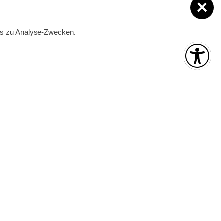
ies zu Analyse-Zwecken.
n und Ver­anstal­tun­gen in Bran­den­burg
.
May and September
mber)
Monday – Friday:
9am to 5pm
June - August
Monday – Friday:
9am to 6pm
Saturday
:
9am to 12pm