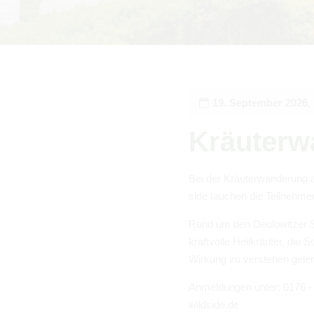
19. Sep­tem­ber 2026
,
Kräuter­w
Bei der Kräuter­wan­derung a
side tauchen die Teil­nehme
Rund um den Deu­low­itzer 
kraftvolle Heilkräuter, die Sc
Wirkung zu ver­ste­hen gel­er
Anmel­dun­gen unter: 0176 - 
wildside.​de