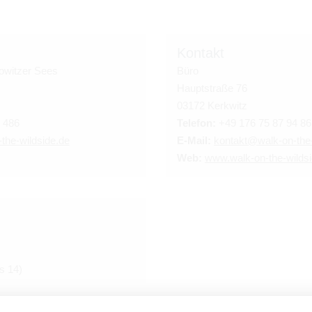
Kon­takt
low­itzer Sees
Büro
Haupt­straße 76
03172 Kerk­witz
 486
Tele­fon:
+49 176 75 87 94 86
​the-​wildside.​de
E-Mail:
kon­takt@​walk-​on-​the-
Web:
www.​walk-​on-​the-​wildsi
is 14)