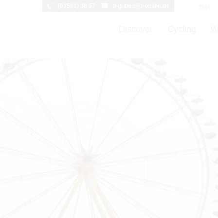
(03561) 38 67
ti-guben@t-online.de
Start
Discover
Cycling
W
t vornehmen zu können wird die Berechtigung für
funktionale Cookie
Cookie-Einstellungen