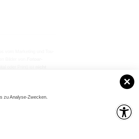
tos vom Mar­ke­ting und Tou­
en Bil­der von
Foto­ar­
­tal oder Print) ist
nicht
ies zu Analyse-Zwecken.
stellt eine Platt­form zur