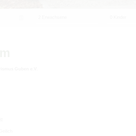
2 Erwachsene
0 Kinder
um
ris­mus Guben e.V.
de
Gei­lich