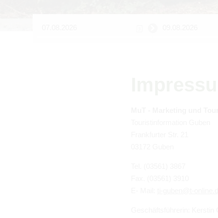
Impres­s
MuT - Mar­ke­ting und Tou­
Tou­rist­in­for­ma­tion Guben
Frank­fur­ter Str. 21
03172 Guben
Tel. (03561) 3867
Fax. (03561) 3910
E- Mail:
ti-guben@​t-​online.​
Geschäfts­füh­re­rin: Kers­tin 