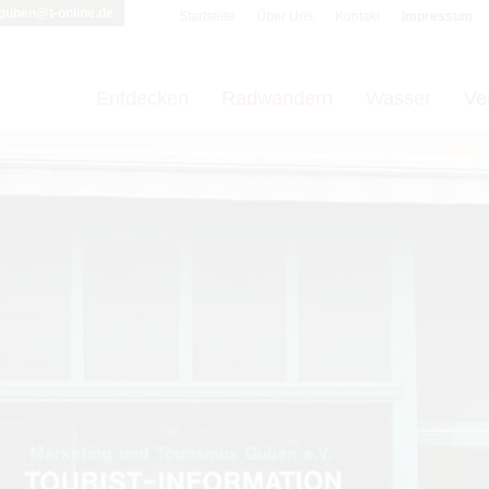
-guben@t-online.de
Startseite
Über Uns
Kontakt
Impressum
Entdecken
Radwandern
Wasser
Ve
t vornehmen zu können wird die Berechtigung für
funktionale Cookie
Cookie-Einstellungen