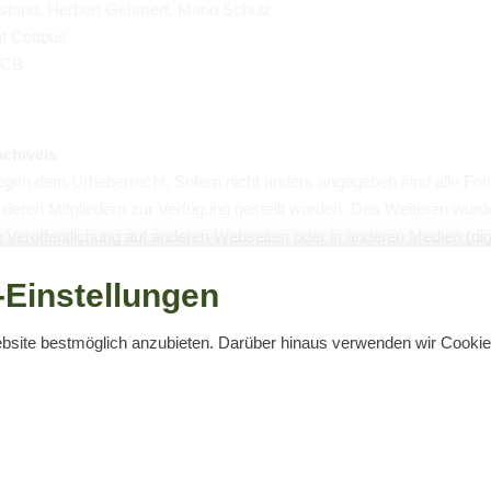
Vor­stand: Her­bert Geh­mert, Mario Schulz
ht Cott­bus
5 CB
ach­weis
ie­gen dem Urhe­ber­recht. Sofern nicht anders ange­ge­ben sind alle Fo
eren Mit­glie­dern zur Ver­fü­gung gestellt wor­den. Des Wei­te­ren wur­d
Ver­öf­fent­li­chung auf ande­ren Web­sei­ten oder in ande­ren Medien (digi
Einstellungen
ebsite bestmöglich anzubieten. Darüber hinaus verwenden wir Cook
ei­le­gung gemäß Art. 14 Abs. 1 ODR-VO: Die Euro­päi­sche Kom­mis­sion 
) bereit, die Sie unter
https://​ec.​europa.​eu/​consumers/​odr/
fin­den.