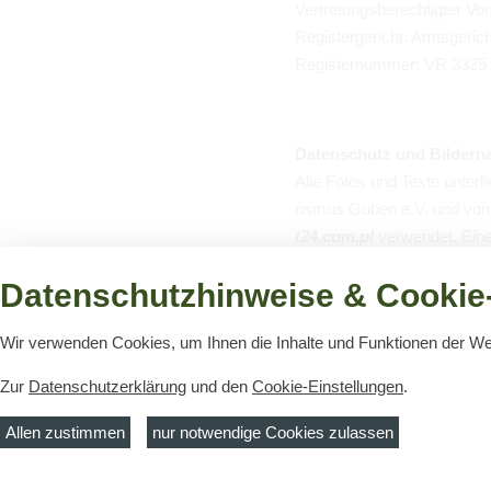
Ver­tre­tungs­be­rech­tig­ter 
Regis­ter­ge­richt: Amts­ge­ric
Regis­ter­num­mer: VR 332
Daten­schutz und Bil­der­n
Alle Fotos und Texte unter­l
ris­mus Guben e.V. und von d
t24.com.​pl
ver­wen­det. Eine 
gestat­tet.
Datenschutzhinweise & Cookie-
Wir verwenden Cookies, um Ihnen die Inhalte und Funktionen der W
Hin­weis zur Online-Streit­b
Online-Streit­bei­le­gung (OS
Zur
Datenschutzerklärung
und den
Cookie-Einstellungen
.
Allen zustimmen
nur notwendige Cookies zulassen