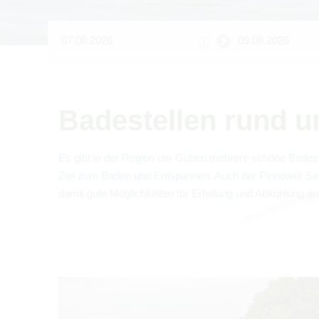
Bade­stel­len rund
Es gibt in der Region um Guben meh­rere schöne Bade­stel
Ziel zum Baden und Ent­span­nen. Auch der
Pin­nower S
damit gute Mög­lich­kei­ten für Erho­lung und Abküh­lung 