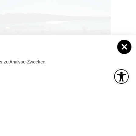
Bade­stelle Gro­ß­see
Der Gro­ß­see ent­stand in der letz­ten Eis­zeit. Der
beliebte Natur­ba­de­see hat eine aus­ge­zeich­ne­ter
ies zu Analyse-Zwecken.
Was­ser­qua­li­tät, die beson­ders wäh­rend der Bade­
sai­son ste­tig …
Mai und September
ber):
Montag – Freitag:
09:00 – 17:00 Uhr
 Uhr
Juni bis August
Montag – Freitag:
09:00 – 18:00 Uhr
 Uhr