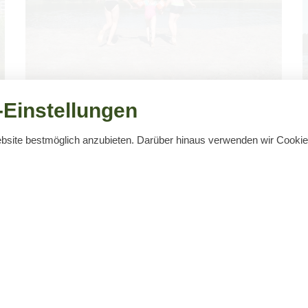
Bade­stelle Deu­lo­wit­zer See
Einstellungen
Der auch als "Gube­ner Bade­wanne" bezeich­nete
See liegt etwa 7 km süd­west­lich von Guben. Er ist
ebsite bestmöglich anzubieten. Darüber hinaus verwenden wir Cook
sowohl mit dem Auto …
Öffnungszeiten
03561) 3867
Oktober – April (außer Dezem
61) 3910
Montag – Freitag:
09:00 – 16:00
-guben@t-online.de
Dezember (01.12. - 23.12.):
Montag – Freitag:
09:00 – 18:00