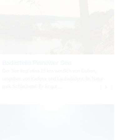
Bade­stelle Pin­nower See
Der See liegt etwa 16 km west­lich von Guben,
umge­ben von Kie­fern- und Laub­wäl­dern, im Natur­
park Schlau­be­tal. Er ist gut …