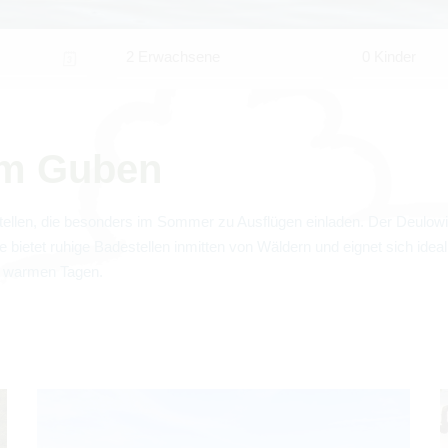
2 Erwachsene
0 Kinder
 um Guben
­len, die beson­ders im Som­mer zu Aus­flü­gen ein­la­den. Der
Deu­lo­w
ee
bie­tet ruhige Bade­stel­len inmit­ten von Wäl­dern und eig­net sich id
an war­men Tagen.