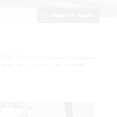
UNTERKUNFT BUCHEN
it­zer See
ist mit sei­nem gro­ßen Sand­strand ein belieb­tes
eal für Natur­freunde. Die Seen rund um Guben bie­ten