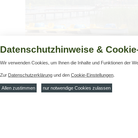
Borek See
Datenschutzhinweise & Cookie-
Der Borek-See ist 14 km nörd­lich der Stadt Gubin
gele­gen. Er hat eine Flä­che von 84 Hektar und eine
Wir verwenden Cookies, um Ihnen die Inhalte und Funktionen der W
Durch­schnitts­tiefe …
Zur
Datenschutzerklärung
und den
Cookie-Einstellungen
.
Allen zustimmen
nur notwendige Cookies zulassen
Kontakt
Telefon:
(
MuT ― Marketing und Tourismus
Fax:
(035
Guben e.V.
E-Mail:
ti
Touristinformation Guben
Frankfurter Str. 21