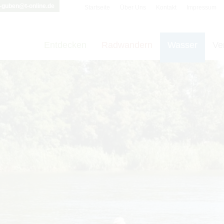
i-guben@t-online.de
Startseite
Über Uns
Kontakt
Impressum
Entdecken
Radwandern
Wasser
Ve
t vornehmen zu können wird die Berechtigung für
funktionale Cookie
Cookie-Einstellungen