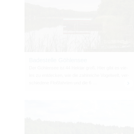
Bade­stelle Göh­len­see
Der Göh­len­see ist 44 Hektar groß. Hier gibt es vie­
les zu ent­de­cken, wie die zahl­rei­che Vogel­welt, ver­
schie­dene Floß­fahr­ten und die 6 …