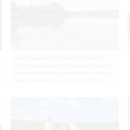
Natur­ba­de­stelle Kies­see Bre­sin­chen
Der See ent­stand aus einer ehe­ma­li­gen Kies­grube.
Ent­spre­chend ver­fügt die Natur­ba­de­stelle über einen
brei­ten Sand­strand, der sich flach zum Was­ser …