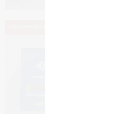
Fahr­rad­ver­mie­tung und Ser­vice