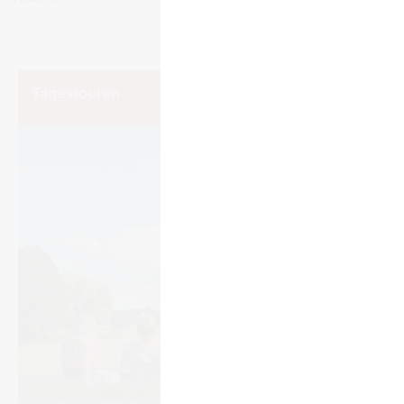
Tages­tou­ren