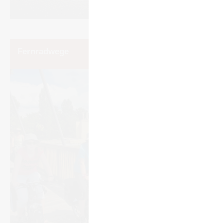
Fern­rad­wege