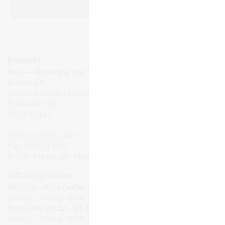
Kontakt
MuT ― Marketing und Tourismus
Guben e.V.
Touristinformation Guben
Frankfurter Str. 21
03172 Guben
Telefon:
(03561) 3867
Fax:
(03561) 3910
E-Mail:
ti-guben@t-online.de
Öffnungszeiten
Oktober – April (außer Dezember):
Montag – Freitag:
09:00 – 16:00 Uhr
Dezember (01.12. - 23.12.):
Montag – Freitag:
09:00 – 18:00 Uhr