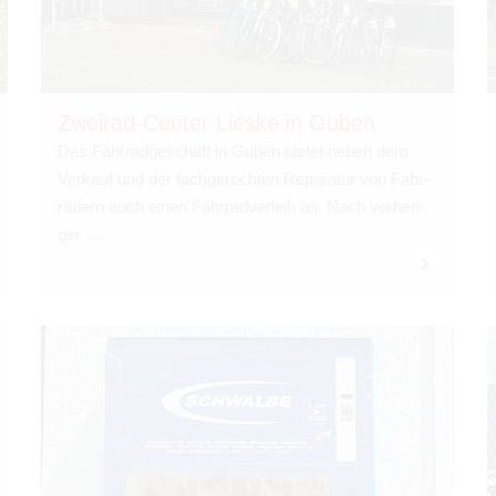
Zwei­rad-Cen­ter Lieske in Guben
Das Fahr­rad­ge­schäft in Guben bie­tet neben dem
Ver­kauf und der fach­ge­rech­ten Repa­ra­tur von Fahr­
rä­dern auch einen Fahr­rad­ver­leih an. Nach vor­he­ri­
ger …