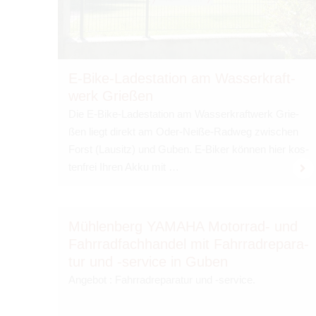
E-Bike-Lade­sta­tion am Was­ser­kraft­
werk Grie­ßen
Die E-Bike-Lade­sta­tion am Was­ser­kraft­werk Grie­
ßen liegt direkt am Oder-Neiße-Rad­weg zwi­schen
Forst (Lau­sitz) und Guben. E-Biker kön­nen hier kos­
ten­frei Ihren Akku mit …
Müh­len­berg YAMAHA Motor­rad- und
Fahr­rad­fach­han­del mit Fahr­rad­re­pa­ra­
tur und -ser­vice in Guben
Ange­bot : Fahr­rad­re­pa­ra­tur und -ser­vice.