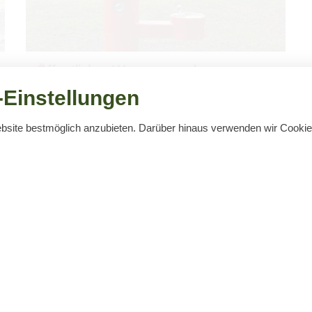
Öffent­li­cher Was­ser­spen­der
Die Gube­ner Trink­was­ser­säule steht mit­ten in der
Einstellungen
Stadt in der Ber­li­ner Str. neben dem Tor­haus. Sie ist
für alle Gube­ner …
ebsite bestmöglich anzubieten. Darüber hinaus verwenden wir Cook
Öffnungszeiten
03561) 3867
Oktober – April (außer Dezem
61) 3910
Montag – Freitag:
09:00 – 16:00
-guben@t-online.de
Dezember (01.12. - 23.12.):
Montag – Freitag:
09:00 – 18:00
Samstag:
09:00 - 12:00 Uhr