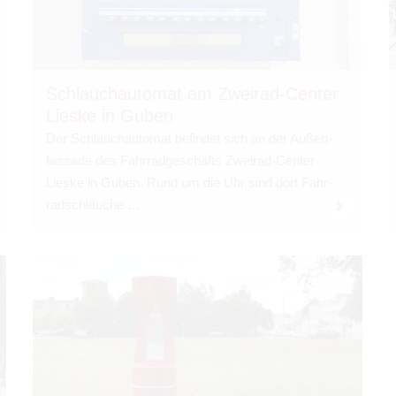
Schlauch­au­to­mat am Zwei­rad-Cen­ter
Lieske in Guben
Der Schlauch­au­to­mat befin­det sich an der Außen­
fas­sade des Fahr­rad­ge­schäfts Zwei­rad-Cen­ter
Lieske in Guben. Rund um die Uhr sind dort Fahr­
rad­schläu­che …