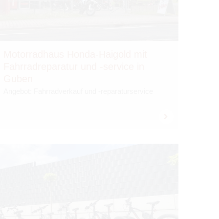
Motor­rad­haus Honda-Hai­gold mit
Fahr­rad­re­pa­ra­tur und -ser­vice in
Guben
Ange­bot: Fahr­rad­ver­kauf und -repa­ra­tur­ser­vice