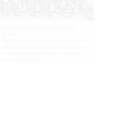
Fahr­rad­ver­leih Pen­sion Pause in
Gubin
Die Pen­sion Pause betreibt einen eige­nen Fahr­rad­
ver­leih für tra­di­tio­nelle und elek­tri­sche Fahr­rä­der.
Fahr­rad­an­hän­ger für die Jüngs­ten ist vor­han­den,
sowie ein Fahr­rad­trä­ger …