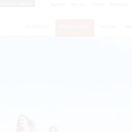
i-guben@t-online.de
Startseite
Über Uns
Kontakt
Impressum
Entdecken
Radwandern
Wasser
Ve
t vornehmen zu können wird die Berechtigung für
funktionale Cookie
Cookie-Einstellungen