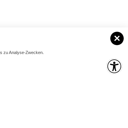
ies zu Analyse-Zwecken.
Mai und September
ber):
Montag – Freitag:
09:00 – 17:00 Uhr
 Uhr
Juni bis August
Montag – Freitag:
09:00 – 18:00 Uhr
 Uhr
Samstag:
09:00 – 12:00 Uhr