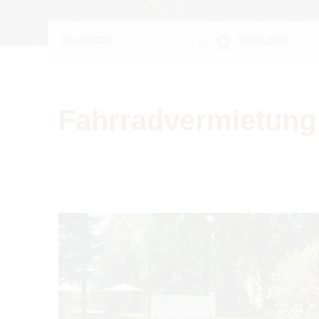
Fahr­rad­ver­mie­tu