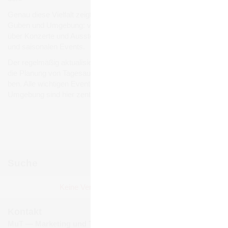
Genau diese Viel­falt zeigt sich auch bei den Ver­an­stal­tun­gen in
Guben und Umge­bung: von belieb­ten Stadt- und Volks­fes­ten
über Kon­zerte und Aus­stel­lun­gen bis hin zu Füh­run­gen, Märk­ten
und sai­so­na­len Events.
Der regel­mä­ßig aktua­li­sierte Ver­an­stal­tungs­ka­len­der erleich­tert
die Pla­nung von Tages­aus­flü­gen, Wochen­end­rei­sen und Urlau­
ben. Alle wich­ti­gen Events und Ver­an­stal­tun­gen in Guben und
Umge­bung sind hier zen­tral gebün­delt und jeder­zeit abruf­bar.
Ver­an­stal­tun­gen mel­den
Suche
Juli 2025
Keine Ver­an­stal­tun­gen gefun­den!
Mo
Di
Mi
Do
Fr
Sa
So
1
2
3
4
5
6
Kontakt
7
8
9
10
11
12
13
MuT ― Marketing und Tourismus