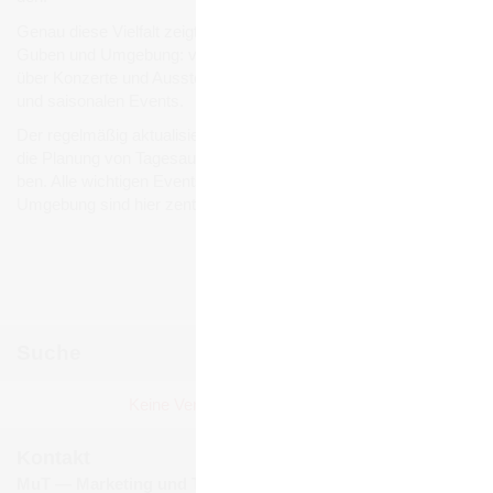
Genau diese Viel­falt zeigt sich auch bei den Ver­an­stal­tun­gen in
Guben und Umge­bung: von belieb­ten Stadt- und Volks­fes­ten
über Kon­zerte und Aus­stel­lun­gen bis hin zu Füh­run­gen, Märk­ten
und sai­so­na­len Events.
Der regel­mä­ßig aktua­li­sierte Ver­an­stal­tungs­ka­len­der erleich­tert
die Pla­nung von Tages­aus­flü­gen, Wochen­end­rei­sen und Urlau­
ben. Alle wich­ti­gen Events und Ver­an­stal­tun­gen in Guben und
Umge­bung sind hier zen­tral gebün­delt und jeder­zeit abruf­bar.
Ver­an­stal­tun­gen mel­den
Suche
Okto­ber 2025
Keine Ver­an­stal­tun­gen gefun­den!
Mo
Di
Mi
Do
Fr
Sa
So
1
2
3
4
5
Kontakt
6
7
8
9
10
11
12
MuT ― Marketing und Tourismus