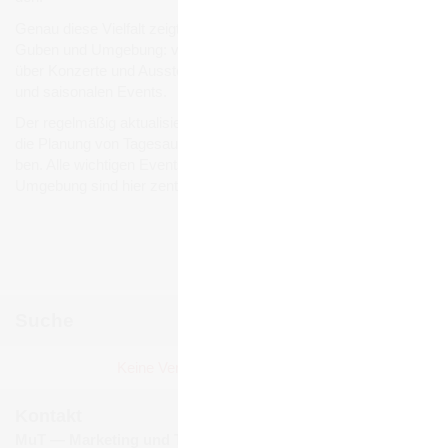
Genau diese Viel­falt zeigt sich auch bei den Ver­an­stal­tun­gen in
Guben und Umge­bung: von belieb­ten Stadt- und Volks­fes­ten
über Kon­zerte und Aus­stel­lun­gen bis hin zu Füh­run­gen, Märk­ten
und sai­so­na­len Events.
Der regel­mä­ßig aktua­li­sierte Ver­an­stal­tungs­ka­len­der erleich­tert
die Pla­nung von Tages­aus­flü­gen, Wochen­end­rei­sen und Urlau­
ben. Alle wich­ti­gen Events und Ver­an­stal­tun­gen in Guben und
Umge­bung sind hier zen­tral gebün­delt und jeder­zeit abruf­bar.
Ver­an­stal­tun­gen mel­den
Suche
Okto­ber 2025
Keine Ver­an­stal­tun­gen gefun­den!
Mo
Di
Mi
Do
Fr
Sa
So
1
2
3
4
5
Kontakt
6
7
8
9
10
11
12
MuT ― Marketing und Tourismus