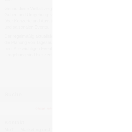
Genau diese Viel­falt zeigt sich auch bei den Ver­an­stal­tun­gen in
Guben und Umge­bung: von belieb­ten Stadt- und Volks­fes­ten
über Kon­zerte und Aus­stel­lun­gen bis hin zu Füh­run­gen, Märk­ten
und sai­so­na­len Events.
Der regel­mä­ßig aktua­li­sierte Ver­an­stal­tungs­ka­len­der erleich­tert
die Pla­nung von Tages­aus­flü­gen, Wochen­end­rei­sen und Urlau­
ben. Alle wich­ti­gen Events und Ver­an­stal­tun­gen in Guben und
Umge­bung sind hier zen­tral gebün­delt und jeder­zeit abruf­bar.
Ver­an­stal­tun­gen mel­den
Suche
Novem­ber 2025
Keine Ver­an­stal­tun­gen gefun­den!
Mo
Di
Mi
Do
Fr
Sa
So
1
2
Kontakt
3
4
5
6
7
8
9
MuT ― Marketing und Tourismus