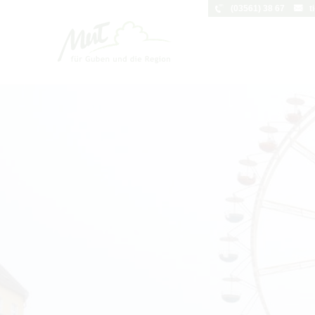
(03561) 38 67
t
Um Einstellungen zur Barrierefreihei