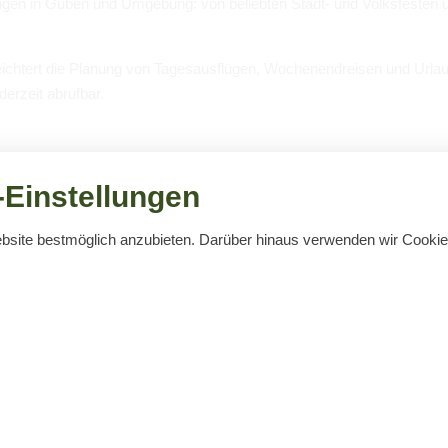
un­gen in Guben und Umge­bung: von belieb­ten Stadt- und Volks­fes­ten ü
erleich­tert die Pla­nung von Tages­aus­flü­gen, Wochen­end­rei­sen und Urlau
r­zeit abruf­bar.
Einstellungen
ebsite bestmöglich anzubieten. Darüber hinaus verwenden wir Cook
von
b
Keine Ver­an­stal­tun­gen gefun­den!
aktuelle und laufende Veranstaltungen
Öffnungszeiten
03561) 3867
Oktober – April (außer Dezem
61) 3910
Montag – Freitag:
09:00 – 16:00
Suchbegriff
-guben@t-online.de