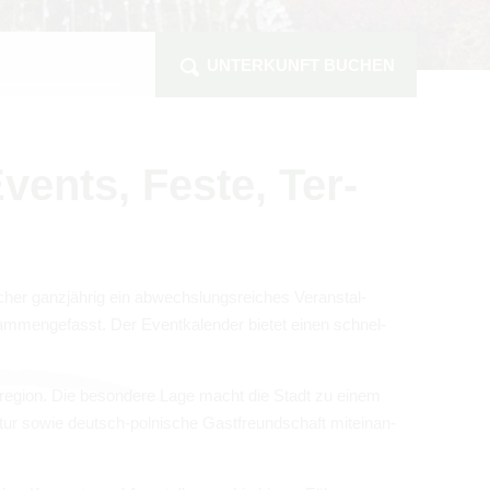
UNTERKUNFT BUCHEN
vents, Feste, Ter­
cher ganz­jäh­rig ein abwechs­lungs­rei­ches Ver­an­stal­
am­men­ge­fasst. Der Event­ka­len­der bie­tet einen schnel­
is­re­gion. Die beson­dere Lage macht die Stadt zu einem
atur sowie deutsch-pol­ni­sche Gast­freund­schaft mit­ein­an­