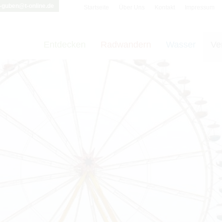
i-guben@t-online.de
Startseite
Über Uns
Kontakt
Impressum
Entdecken
Radwandern
Wasser
Ve
t vornehmen zu können wird die Berechtigung für
funktionale Cookie
Cookie-Einstellungen