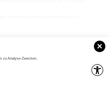
ber Kon­zerte und Aus­stel­lun­gen bis hin zu Füh­run­gen,
­ben. Alle wich­ti­gen Events und Ver­an­stal­tun­gen in
Ver­an­stal­tun­gen mel­den
ies zu Analyse-Zwecken.
is
Mai und September
ber):
Montag – Freitag:
09:00 – 17:00 Uhr
 Uhr
Juni bis August