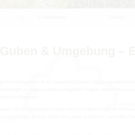
2 Erwachsene
0 Kinder
 in Guben & Umge­bung – E
nende Frei­zeit­an­ge­bote: In der Dop­pel­stadt Guben–Gubin erwar­tet Besu­
­an­stal­tun­gen in Guben und der umlie­gen­den Region über­sicht­lich zus
is­ti­sche Höhe­punkte.
ein­sam mit dem pol­ni­schen Gubin eine grenz­über­schrei­tende Erleb­n
­cher kön­nen hier „in einer Stadt zwei Län­der ent­de­cken“ und Kul­tur, N