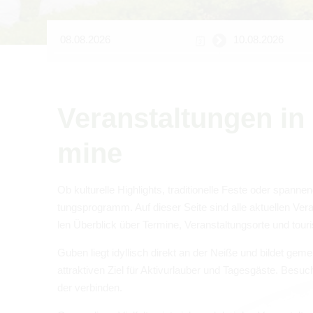
Ver­an­stal­tun­gen
mine
Ob kul­tu­relle High­lights, tra­di­tio­nelle Feste oder span­
tungs­pro­gramm. Auf die­ser Seite sind alle aktu­el­len Ver
len Über­blick über Ter­mine, Ver­an­stal­tungs­orte und tou­r
Guben liegt idyl­lisch direkt an der Neiße und bil­det gem
attrak­ti­ven Ziel für Aktiv­ur­lau­ber und Tages­gäste. Besu
der ver­bin­den.