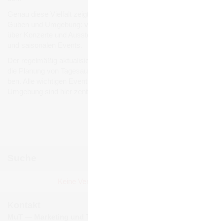
Genau diese Viel­falt zeigt sich auch bei den Ver­an­stal­tun­gen in
Guben und Umge­bung: von belieb­ten Stadt- und Volks­fes­ten
über Kon­zerte und Aus­stel­lun­gen bis hin zu Füh­run­gen, Märk­ten
und sai­so­na­len Events.
Der regel­mä­ßig aktua­li­sierte Ver­an­stal­tungs­ka­len­der erleich­tert
die Pla­nung von Tages­aus­flü­gen, Wochen­end­rei­sen und Urlau­
ben. Alle wich­ti­gen Events und Ver­an­stal­tun­gen in Guben und
Umge­bung sind hier zen­tral gebün­delt und jeder­zeit abruf­bar.
Ver­an­stal­tun­gen mel­den
Suche
Juni 2026
Keine Ver­an­stal­tun­gen gefun­den!
Mo
Di
Mi
Do
Fr
Sa
So
1
2
3
4
5
6
7
Kontakt
8
9
10
11
12
13
14
MuT ― Marketing und Tourismus