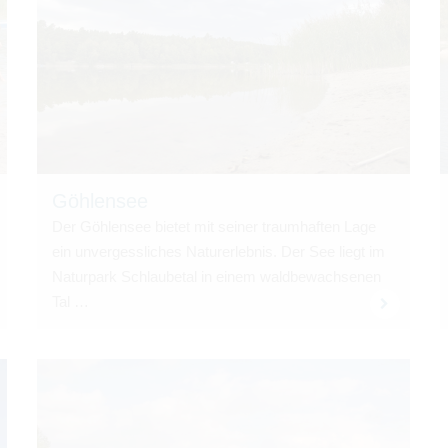
Göh­len­see
Der Göh­len­see bie­tet mit sei­ner traum­haf­ten Lage
ein unver­gess­li­ches Natur­er­leb­nis. Der See liegt im
Natur­park Schlau­be­tal in einem wald­be­wach­se­nen
Tal …