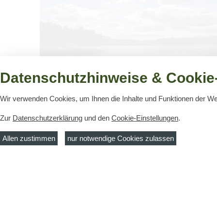
Datenschutzhinweise & Cookie-
Past­lingsee
Der Past­lingsee liegt mit­ten im Wald in einem Natur­
Wir verwenden Cookies, um Ihnen die Inhalte und Funktionen der W
schutz­ge­biet. Er befin­det sich im Natur­park Schlau­
Zur
Datenschutzerklärung
und den
Cookie-Einstellungen
.
be­tal. Fak­ten Größe: 8 ha max. …
Allen zustimmen
nur notwendige Cookies zulassen
Kontakt
Telefon:
(
MuT ― Marketing und Tourismus
Fax:
(035
Guben e.V.
E-Mail:
ti
Touristinformation Guben
Frankfurter Str. 21