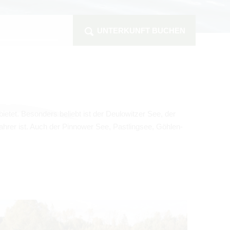
UNTERKUNFT BUCHEN
bie­tet. Beson­ders beliebt ist der
Deu­lo­wit­zer See
, der
fah­rer ist. Auch der
Pin­nower See, Past­lingsee, Göh­len­