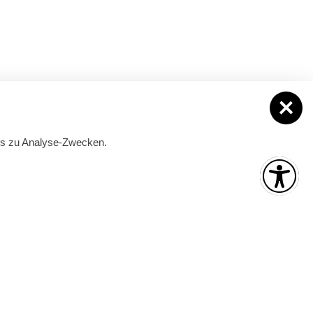
ies zu Analyse-Zwecken.
Mai und September
ber):
Montag – Freitag:
09:00 – 17:00 Uhr
 Uhr
Juni bis August
Montag – Freitag:
09:00 – 18:00 Uhr
 Uhr