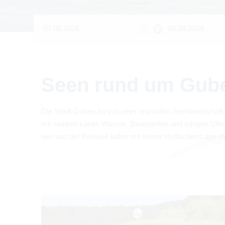
Seen rund um Gub
Die Stadt
Guben
ist von einer reiz­vol­len Seen­land­schaft
mit sei­nem kla­ren Was­ser, Bade­stel­len und ruhi­gen Ufer­
see und der Kies­see laden
mit sei­ner idyl­li­schen Lage 