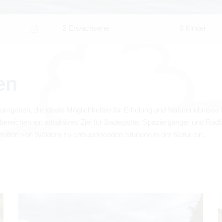
2 Erwachsene
0 Kinder
en
 umge­ben, die ideale Mög­lich­kei­ten für Erho­lung und Natur­er­leb­nisse 
be­rei­chen ein attrak­ti­ves Ziel für Bade­gäste, Spa­zier­gän­ger und Rad­
inmit­ten von Wäl­dern zu ent­span­nen­den Stun­den in der Natur ein.