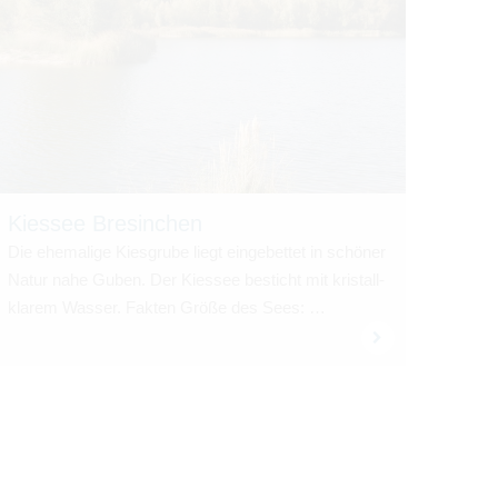
Kies­see Bre­sin­chen
Die ehe­ma­lige Kies­grube liegt ein­ge­bet­tet in schö­ner
Natur nahe Guben. Der Kies­see besticht mit kris­tall­
kla­rem Was­ser. Fak­ten Größe des Sees: …