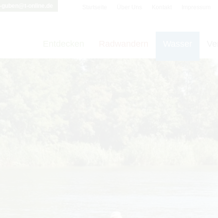
i-guben@t-online.de
Startseite
Über Uns
Kontakt
Impressum
Entdecken
Radwandern
Wasser
Ve
t vornehmen zu können wird die Berechtigung für
funktionale Cookie
Cookie-Einstellungen