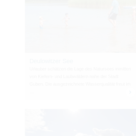
Deu­lo­wit­zer See
Urlau­ber schät­zen die Lage des Natur­sees inmit­ten
von Kie­fern- und Laub­wäl­dern nahe der Stadt
Guben. Die aus­ge­zeich­nete Was­ser­qua­li­tät freut im
…