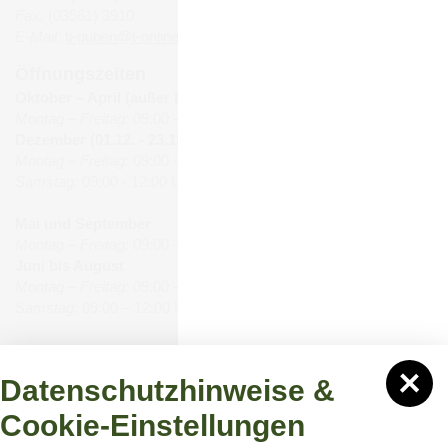
Fax:
(03561) 3910
E-Mail:
ti-guben@t-online.de
Öffnungszeiten
Oktober – April (außer Dezember):
Montag – Freitag:
09:00 – 16:00 Uhr
Dezember (01.12. - 23.12.):
Montag – Freitag:
09:00 – 18:00 Uhr
Samstag:
09:00 - 12:00 Uhr
Mai und September
Montag – Freitag:
09:00 – 17:00 Uhr
Juni bis August
Montag – Freitag:
09:00 – 18:00 Uhr
Samstag:
09:00 – 12:00 Uhr
Datenschutzhinweise &
Cookie-Einstellungen