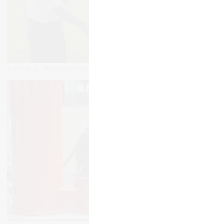
Ein­wei­hung Trink­was­ser­säule