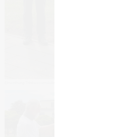
Ein­wei­hung Trink­was­ser­säule