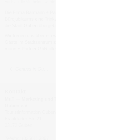
Auch an die Vier­bei­ner wurde gedacht
Die Firma Bär­mann + Part­ner GbR hat aus Anlass des 30.
Büro­ju­bi­lä­ums eine Trink­was­ser­säule für Mensch und Tier an
die Stadt Guben über­ge­ben.
Wir freuen uns über ein wei­te­res Ange­bot für Gube­ner und
Gäste im Stadt­zen­trum zu haben und wün­schen der Firma Bär­
mann + Part­ner GbR alles Gute für die Zun­kunft.
Genuss in Guben - Frucht­auf­strich Gube­ner Spil­ling
|
Über­sicht
|
Regio­nale Lite­ra­tur: Guben '45
Kontakt
MuT ― Marketing und Tourismus
Guben e.V.
Touristinformation Guben
Frankfurter Str. 21
03172 Guben
Telefon:
(03561) 3867