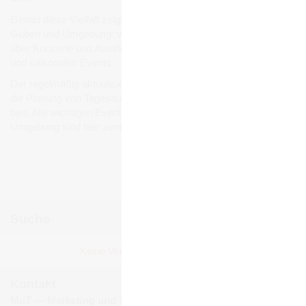
Genau diese Viel­falt zeigt sich auch bei den Ver­an­stal­tun­gen in
Guben und Umge­bung: von belieb­ten Stadt- und Volks­fes­ten
über Kon­zerte und Aus­stel­lun­gen bis hin zu Füh­run­gen, Märk­ten
und sai­so­na­len Events.
Der regel­mä­ßig aktua­li­sierte Ver­an­stal­tungs­ka­len­der erleich­tert
die Pla­nung von Tages­aus­flü­gen, Wochen­end­rei­sen und Urlau­
ben. Alle wich­ti­gen Events und Ver­an­stal­tun­gen in Guben und
Umge­bung sind hier zen­tral gebün­delt und jeder­zeit abruf­bar.
Ver­an­stal­tun­gen mel­den
Suche
Sep­tem­ber 2025
Keine Ver­an­stal­tun­gen gefun­den!
Mo
Di
Mi
Do
Fr
Sa
So
1
2
3
4
5
6
7
Kontakt
8
9
10
11
12
13
14
MuT ― Marketing und Tourismus