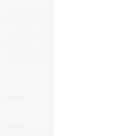
Genau diese Viel­falt zeigt sich auch bei den Ver­an­stal­tun­gen in
Guben und Umge­bung: von belieb­ten Stadt- und Volks­fes­ten
über Kon­zerte und Aus­stel­lun­gen bis hin zu Füh­run­gen, Märk­ten
und sai­so­na­len Events.
Der regel­mä­ßig aktua­li­sierte Ver­an­stal­tungs­ka­len­der erleich­tert
die Pla­nung von Tages­aus­flü­gen, Wochen­end­rei­sen und Urlau­
ben. Alle wich­ti­gen Events und Ver­an­stal­tun­gen in Guben und
Umge­bung sind hier zen­tral gebün­delt und jeder­zeit abruf­bar.
Ver­an­stal­tun­gen mel­den
Suche
Juli 2026
Keine Ver­an­stal­tun­gen gefun­den!
Mo
Di
Mi
Do
Fr
Sa
So
1
2
3
4
5
Kontakt
6
7
8
9
10
11
12
MuT ― Marketing und Tourismus