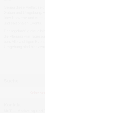
Genau diese Viel­falt zeigt sich auch bei den Ver­an­stal­tun­gen in
Guben und Umge­bung: von belieb­ten Stadt- und Volks­fes­ten
über Kon­zerte und Aus­stel­lun­gen bis hin zu Füh­run­gen, Märk­ten
und sai­so­na­len Events.
Der regel­mä­ßig aktua­li­sierte Ver­an­stal­tungs­ka­len­der erleich­tert
die Pla­nung von Tages­aus­flü­gen, Wochen­end­rei­sen und Urlau­
ben. Alle wich­ti­gen Events und Ver­an­stal­tun­gen in Guben und
Umge­bung sind hier zen­tral gebün­delt und jeder­zeit abruf­bar.
Ver­an­stal­tun­gen mel­den
Suche
Juli 2026
Keine Ver­an­stal­tun­gen gefun­den!
Mo
Di
Mi
Do
Fr
Sa
So
1
2
3
4
5
Kontakt
6
7
8
9
10
11
12
MuT ― Marketing und Tourismus