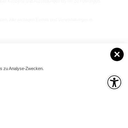
ber Kon­zerte und Aus­stel­lun­gen bis hin zu Füh­run­gen,
­ben. Alle wich­ti­gen Events und Ver­an­stal­tun­gen in
Ver­an­stal­tun­gen mel­den
ies zu Analyse-Zwecken.
is
Mai und September
ber):
Montag – Freitag:
09:00 – 17:00 Uhr
 Uhr
Juni bis August