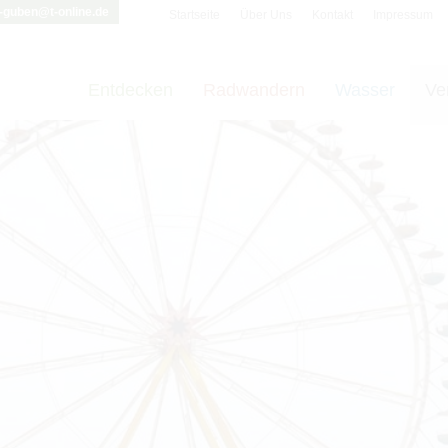
i-guben@t-online.de
Startseite
Über Uns
Kontakt
Impressum
Entdecken
Radwandern
Wasser
Ve
t vornehmen zu können wird die Berechtigung für
funktionale Cookie
Cookie-Einstellungen