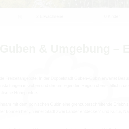
2 Erwachsene
0 Kinder
 in Guben & Umge­bung – E
nende Frei­zeit­an­ge­bote: In der Dop­pel­stadt Guben–Gubin erwar­tet Besu­
­an­stal­tun­gen in Guben und der umlie­gen­den Region über­sicht­lich zus
is­ti­sche Höhe­punkte.
ein­sam mit dem pol­ni­schen Gubin eine grenz­über­schrei­tende Erleb­n
­cher kön­nen hier „in einer Stadt zwei Län­der ent­de­cken“ und Kul­tur, N