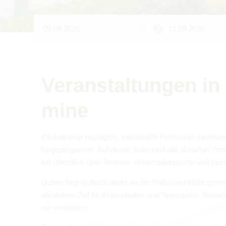
Ver­an­stal­tun­gen
mine
Ob kul­tu­relle High­lights, tra­di­tio­nelle Feste oder span­
tungs­pro­gramm. Auf die­ser Seite sind alle aktu­el­len Ver
len Über­blick über Ter­mine, Ver­an­stal­tungs­orte und tou­r
Guben liegt idyl­lisch direkt an der Neiße und bil­det gem
attrak­ti­ven Ziel für Aktiv­ur­lau­ber und Tages­gäste. Besu
der ver­bin­den.