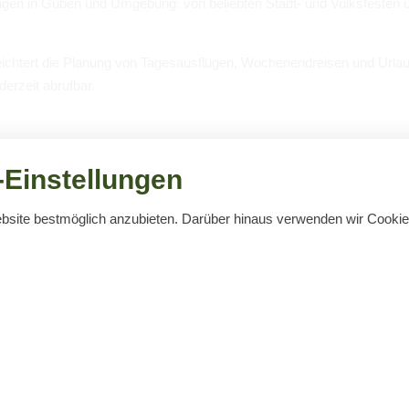
un­gen in Guben und Umge­bung: von belieb­ten Stadt- und Volks­fes­ten ü
erleich­tert die Pla­nung von Tages­aus­flü­gen, Wochen­end­rei­sen und Urlau
r­zeit abruf­bar.
Einstellungen
ebsite bestmöglich anzubieten. Darüber hinaus verwenden wir Cook
von
b
Keine Ver­an­stal­tun­gen gefun­den!
aktuelle und laufende Veranstaltungen
Öffnungszeiten
03561) 3867
Oktober – April (außer Dezem
61) 3910
Montag – Freitag:
09:00 – 16:00
Suchbegriff
-guben@t-online.de