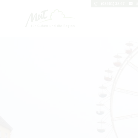
(03561) 38 67
t
Um Einstellungen zur Barrierefreihei