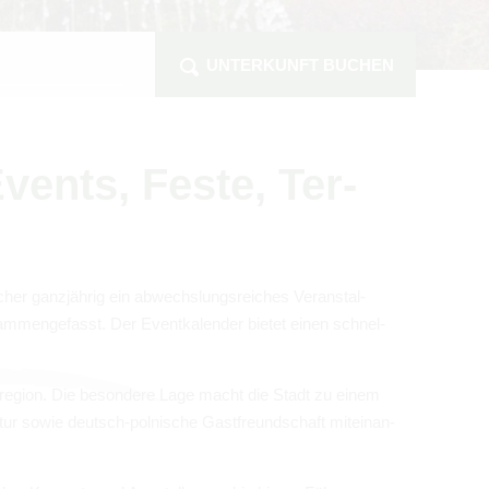
UNTERKUNFT BUCHEN
vents, Feste, Ter­
cher ganz­jäh­rig ein abwechs­lungs­rei­ches Ver­an­stal­
am­men­ge­fasst. Der Event­ka­len­der bie­tet einen schnel­
is­re­gion. Die beson­dere Lage macht die Stadt zu einem
atur sowie deutsch-pol­ni­sche Gast­freund­schaft mit­ein­an­